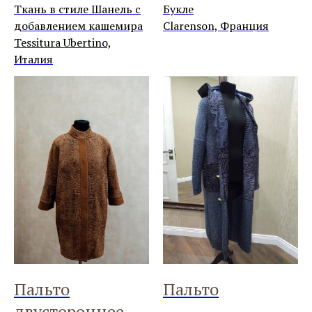
Ткань в стиле Шанель с
Букле
добавлением кашемира
Clarenson, Франция
Tessitura Ubertino,
Италия
Пальто
Пальто
двустороннее